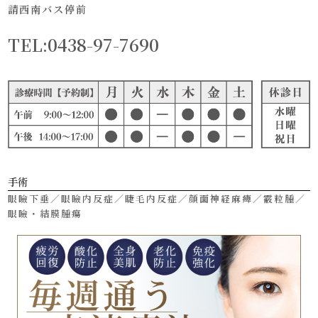
請西南バス停前
TEL:0438-97-7690
手術
眼瞼下垂／眼瞼内反症／睫毛内反症／顔面神経麻痺／霰粒腫／
眼瞼・結膜腫瘍