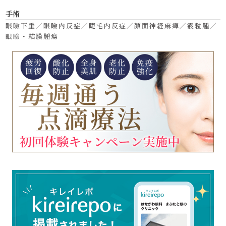
手術
眼瞼下垂／眼瞼内反症／睫毛内反症／顔面神経麻痺／霰粒腫／
眼瞼・結膜腫瘍