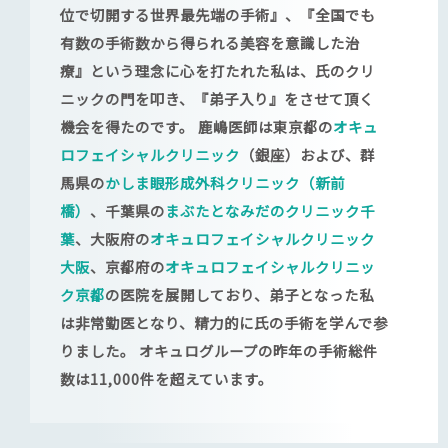
位で切開する世界最先端の手術』、『全国でも
有数の手術数から得られる美容を意識した治
療』という理念に心を打たれた私は、氏のクリ
ニックの門を叩き、『弟子入り』をさせて頂く
機会を得たのです。 鹿嶋医師は東京都の
オキュ
ロフェイシャルクリニック
（銀座）および、群
馬県の
かしま眼形成外科クリニック（新前
橋）
、千葉県の
まぶたとなみだのクリニック千
葉
、大阪府の
オキュロフェイシャルクリニック
大阪
、京都府の
オキュロフェイシャルクリニッ
ク京都
の医院を展開しており、弟子となった私
は非常勤医となり、精力的に氏の手術を学んで参
りました。 オキュログループの昨年の手術総件
数は11,000件を超えています。